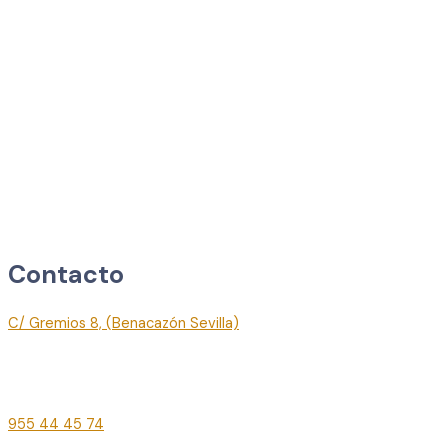
Contacto
C/ Gremios 8, (Benacazón Sevilla)
administración@mimaraq.com
comercial@mimaraq.com
955 44 45 74