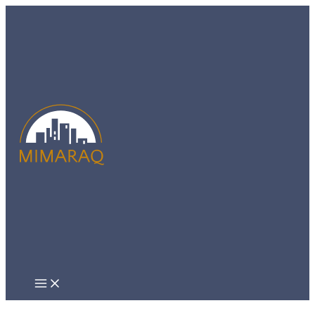
Main
Ir
Menu
al
contenido